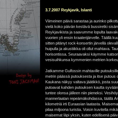
3.7.2007 Reykjavik, Islanti
Viimeinen päivä sarastaa ja aurinko pilkot
vielä koko päivän kestävä bussiretki si
Reykjavikista ja saavumme lopulta laavaken
vuorien
yli ensin kraaterijärvelle. Täällä 
sitten pitänyt rock-konsertin järvellä olevall
huipulla ja akustiikka oli ollut mahtava. Ta
horisontissa. Seuraavaksi käymme katsom
vesisuihkunsa kymmenien metrien korkeute
Jatkamme Gulfossin mahtaville
putouksill
metrin päässä putouksesta ja itse putous o
Kaukana näkyy valtava jäätikkö, josta suu
putoavat kahden putouksen kautta
syvään
tuntee olonsa jälleen niin pieneksi. Vesih
mannerlaatan repeämäkohdassa, täällä
Am
kilometriä irti Euraasian laatasta. Maisem
pilaa miljoona turistia. Voisin kuvitella m
maisemat läpi yksin, kuten edellisenä päiv