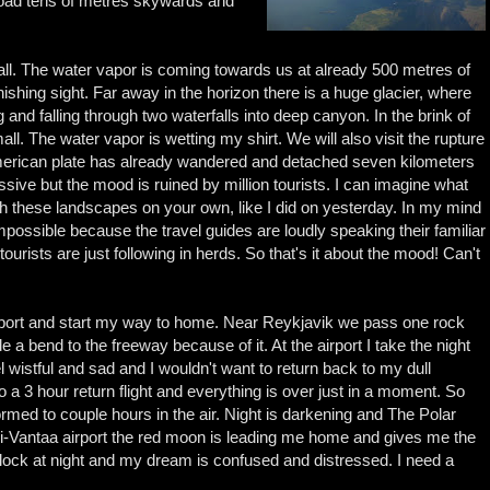
r load tens of metres skywards and
ll. The water vapor is coming towards us at already 500 metres of
stonishing sight. Far away in the horizon there is a huge glacier, where
d falling through two waterfalls into deep canyon. In the brink of
all. The water vapor is wetting my shirt. We will also visit the rupture
 American plate has already wandered and detached seven kilometers
sive but the mood is ruined by million tourists. I can imagine what
h these landscapes on your own, like I did on yesterday. In my mind
impossible because the travel guides are loudly speaking their familiar
ourists are just following in herds. So that's it about the mood! Can't
airport and start my way to home. Near Reykjavik we pass one rock
 a bend to the freeway because of it. At the airport I take the night
eel wistful and sad and I wouldn't want to return back to my dull
o a 3 hour return flight and everything is over just in a moment. So
med to couple hours in the air. Night is darkening and The Polar
nki-Vantaa airport the red moon is leading me home and gives me the
'clock at night and my dream is confused and distressed. I need a