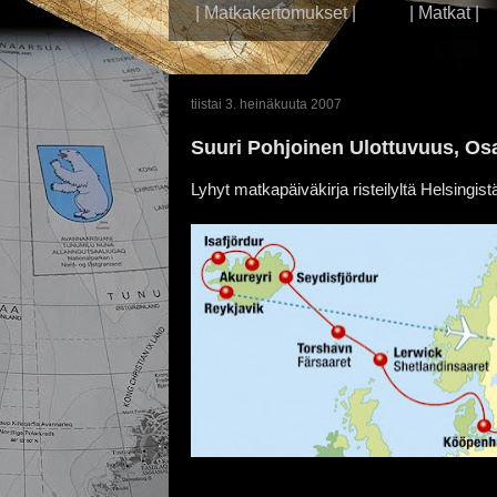
| Matkakertomukset |
| Matkat |
tiistai 3. heinäkuuta 2007
Suuri Pohjoinen Ulottuvuus, Osa
Lyhyt matkapäiväkirja risteilyltä Helsingist