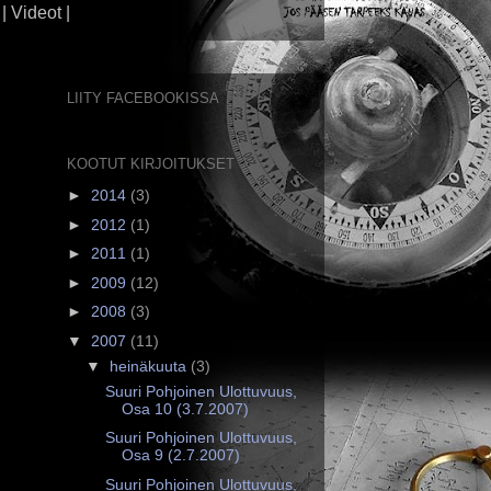
| Videot |
LIITY FACEBOOKISSA
KOOTUT KIRJOITUKSET
►
2014
(3)
►
2012
(1)
►
2011
(1)
►
2009
(12)
►
2008
(3)
▼
2007
(11)
▼
heinäkuuta
(3)
Suuri Pohjoinen Ulottuvuus,
Osa 10 (3.7.2007)
Suuri Pohjoinen Ulottuvuus,
Osa 9 (2.7.2007)
Suuri Pohjoinen Ulottuvuus,