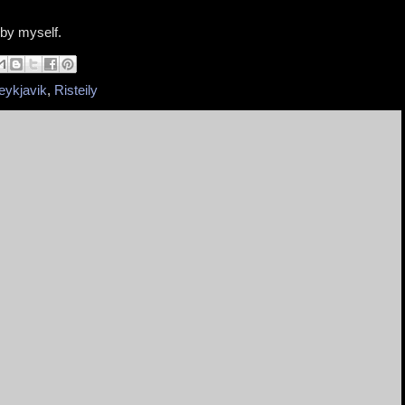
 by myself.
eykjavik
,
Risteily