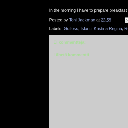
In the morning I have to prepare breakfast
Posted by
Toni Jackman
at
23:59
Labels:
Gulfoss
,
Islanti
,
Kristina Regina
,
R
Ei kommentteja:
Lähetä kommentti