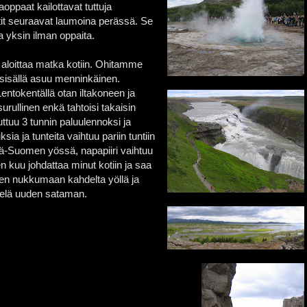
ppaat kailottavat tuttuja
stit seuraavat laumoina perässä. Se
a yksin ilman oppaita.
ja aloittaa matka kotiin. Ohitamme
sisällä
asuu menninkäinen.
Lentokentällä otan iltakoneen ja
surullinen enkä tahtoisi takaisin
ttuu 3 tunnin paluulennoksi ja
ia ja tunteita vaihtuu pariin tuntiin
lä-Suomen yössä, napapiiri vaihtuu
n kuu johdattaa minut kotiin ja saa
en nukkumaan kahdelta yöllä ja
vielä uuden sataman.