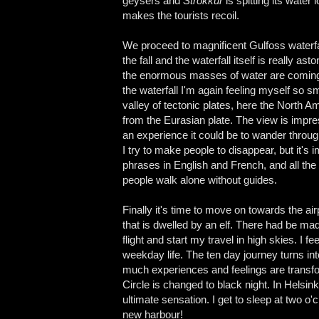
geysers and
Strokkur
is spitting its wate
makes the tourists recoil.
We proceed to magnificent Gulfoss waterfa
the fall and the waterfall itself is really a
the enormous masses of water are coming an
the waterfall I'm again feeling myself so sm
valley of tectonic plates, here the North
from the Eurasian plate. The view is impres
an experience it could be to wander throug
I try to make people to disappear, but it's 
phrases in English and French, and all the t
people walk alone without guides.
Finally it's time to move on towards the 
that is dwelled by an elf. There had be made
flight and start my travel in high skies. I f
weekday life. The ten day journey turns int
much experiences and feelings are transfor
Circle is changed to black night. In Helsi
ultimate sensation. I get to sleep at two o
new harbour!