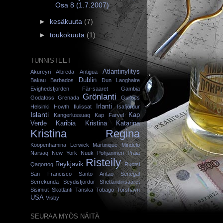
Osa 8 (1.7.2007)
►
kesäkuuta
(7)
►
toukokuuta
(1)
TUNNISTEET
Atlantinylitys
Akureyri
Albreda
Antigua
Dublin
Bakau
Barbados
Dun Laoghaire
Evighedsfjorden
Fär-saaret
Gambia
Grönlanti
Godafoss
Grenada
Gulfoss
Irlanti
Helsinki
Howth
Ilulissat
Isafjördur
Islanti
Kap
Kangerlussuaq
Kap Farvel
Verde
Karibia
Kristina Katarina
Kristina Regina
Kööpenhamina
Lerwick
Martinique
Mindelo
Narsaq
New York
Nuuk
Pohjanmeri
Praia
Risteily
Reykjavik
Qaqortoq
Ruotsi
San Francisco
Santo Antao
Senegal
Serrekunda
Seydisfjördur
Shetlandinsaaret
Sisimiut
Skotlanti
Tanska
Tobago
Torshavn
USA
Visby
SEURAA MYÖS NÄITÄ