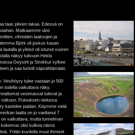
taa taas pilvien takaa. Edessä on
sämaahan. Matkaamme ulos
ttien, vihreiden laaksojen ja
kuulemma Björk oli joskus kauan
a lautalla ja yleisö oli istunut vuoren
ustalla näkyy tulivuori Hekla
assa Geysirit ja Strokkur sylkee
en ja saa turistit säpsähtämään.
e. Vesihöyry tulee vastaan jo 500
n todella vaikuttava näky.
nnattomat vesimassat tulevat ja
 rotkoon. Putouksen nielussa
öyry kastelee paidan. Käymme vielä
erikan laatta on jo vaeltanut 7
a on vaikuttava, mutta tunnelman
ikä kokemus olisi kulkea nämä
änä. Yritän kuvitella muut ihmiset